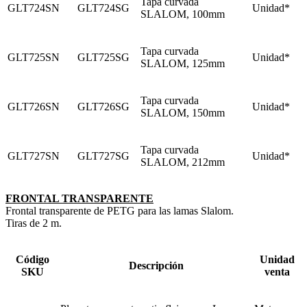
Tapa curvada
GLT724SN
GLT724SG
Unidad*
SLALOM, 100mm
Tapa curvada
GLT725SN
GLT725SG
Unidad*
SLALOM, 125mm
Tapa curvada
GLT726SN
GLT726SG
Unidad*
SLALOM, 150mm
Tapa curvada
GLT727SN
GLT727SG
Unidad*
SLALOM, 212mm
FRONTAL TRANSPARENTE
Frontal transparente de PETG para las lamas Slalom.
Tiras de 2 m.
Código
Unidad
Descripción
SKU
venta