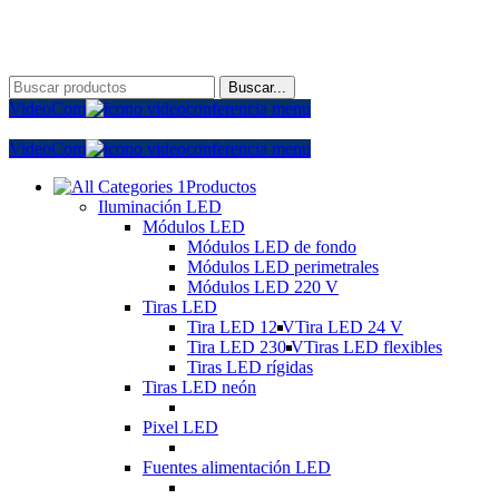
Horario de verano: de 8:00 h - 14:30 h, hasta el 29 de agosto. Cer
Buscar...
VideoCom
VideoCom
Productos
Iluminación LED
Módulos LED
Módulos LED de fondo
Módulos LED perimetrales
Módulos LED 220 V
Tiras LED
Tira LED 12 V
Tira LED 24 V
Tira LED 230 V
Tiras LED flexibles
Tiras LED rígidas
Tiras LED neón
Pixel LED
Fuentes alimentación LED