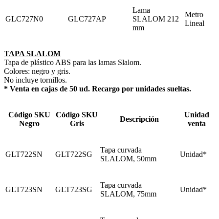
Lama
Metro
GLC727N0
GLC727AP
SLALOM 212
Lineal
mm
TAPA SLALOM
Tapa de plástico ABS para las lamas Slalom.
Colores: negro y gris.
No incluye tornillos.
* Venta en cajas de 50 ud. Recargo por unidades sueltas.
Código SKU
Código SKU
Unidad
Descripción
Negro
Gris
venta
Tapa curvada
GLT722SN
GLT722SG
Unidad*
SLALOM, 50mm
Tapa curvada
GLT723SN
GLT723SG
Unidad*
SLALOM, 75mm